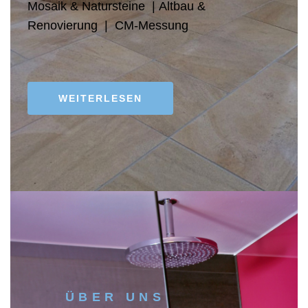
Mosaik & Natursteine |
Altbau &
Renovierung | CM-Messung
WEITERLESEN
LEISTUNGEN
ÜBER UNS