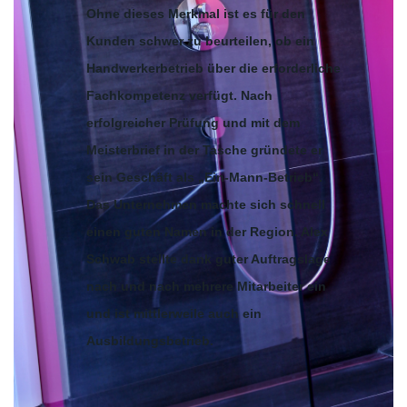
Ohne dieses Merkmal ist es für den
Kunden schwer zu beurteilen, ob ein
Handwerkerbetrieb über die erforderliche
Fachkompetenz verfügt. Nach
erfolgreicher Prüfung und mit dem
Meisterbrief in der Tasche gründete er
sein Geschäft als „Ein-Mann-Betrieb“.
Das Unternehmen machte sich schnell
einen guten Namen in der Region. Alex
Schwab stellte dank guter Auftragslage
nach und nach mehrere Mitarbeiter ein
und ist mittlerweile auch ein
Ausbildungsbetrieb.