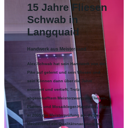
15 Jahre Fliesen
Schwab in
Langquaid
Handwerk aus Meisterhand
Alex Schwab hat sein Handwerk von der
Pike auf gelernt und sein Wissen und
sein Können dann über die Jahre
erweitert und vertieft. Trotz
abgeschafftem Meisterzwang im Fliesen-,
Platten- und Mosaikleger-Handwerk, legte
er 2005 die Meisterprüfung ab, da der
Meisterbrief ein Qualitätsnachweis ist.